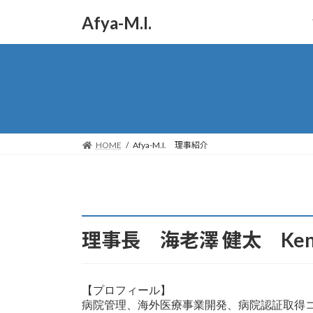
コ
ナ
Afya-M.I.
ン
ビ
テ
ゲ
ン
ー
ツ
シ
へ
ョ
ス
ン
キ
に
ッ
移
HOME
Afya-M.I. 理事紹介
プ
動
理事長 海老澤 健太 Kenta
【プロフィール】

病院管理、海外医療事業開発、病院認証取得コ