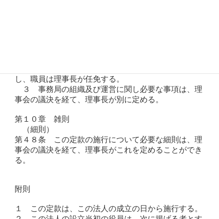
第９章　事務局

　（事務局）

第４７条　この法人に、事務を処理するため事務局を
設け、事務局長及びその他の職員を置くことができ
る。

　２　事務局長は、理事会の議決を経て理事長が任免
し、職員は理事長が任免する。

　３　事務局の組織及び運営に関し必要な事項は、理
事会の議決を経て、理事長が別に定める。

第１０章　雑則

　（細則）

第４８条　この定款の施行について必要な細則は、理
事会の議決を経て、理事長がこれを定めることができ
る。

附則

１　この定款は、この法人の成立の日から施行する。

２　この法人の設立当初の役員は、次に掲げる者とす