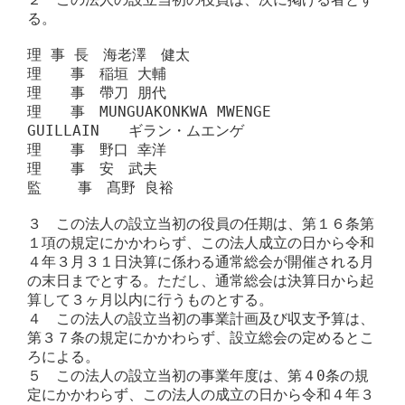
る。

理 事 長　海老澤　健太

理　　事　稲垣 大輔

理　　事　帶刀 朋代

理　　事　MUNGUAKONKWA MWENGE 
GUILLAIN　　ギラン・ムエンゲ

理　　事　野口 幸洋

理　　事　安　武夫

監    事　髙野 良裕

３　この法人の設立当初の役員の任期は、第１６条第
１項の規定にかかわらず、この法人成立の日から令和
４年３月３１日決算に係わる通常総会が開催される月
の末日までとする。ただし、通常総会は決算日から起
算して３ヶ月以内に行うものとする。

４　この法人の設立当初の事業計画及び収支予算は、
第３７条の規定にかかわらず、設立総会の定めるとこ
ろによる。

５　この法人の設立当初の事業年度は、第４0条の規
定にかかわらず、この法人の成立の日から令和４年３