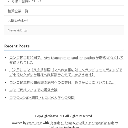
ご寄付・会費について
協賛企業一覧
お問い合わせ
News & Blog
Recent Posts
コンゴ民主共和国で、Afya Management and Innovation が正式NPOとして
登録されました
【２月にコンゴ民主共和国ゴマへの支援に対しクラウドファンディングで
ご支援いただいた皆様へ現状報告させていただきます】
コンゴ民主共和国東部の病院へのご寄付、ありがとうございました。
コンゴ民オフィスでの経営会議
ゴマのUCNDK病院・UCNDK大学への訪問
Copyright © Afya-M.I. All Rights Reserved.
Powered by
WordPress
with
Lightning Theme
&
VK All in One Expansion Unit
by
Vektor,Inc.
technology.