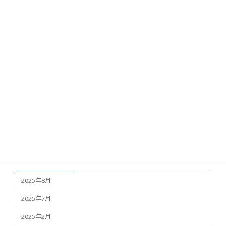
データセキュリティについて
blog
2024年6月9日
カテゴリー
blog
news
Uncategorized
アーカイブ
2025年8月
2025年7月
2025年2月