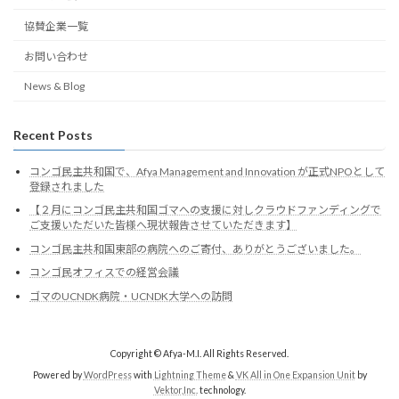
協賛企業一覧
お問い合わせ
News & Blog
Recent Posts
コンゴ民主共和国で、Afya Management and Innovation が正式NPOとして
登録されました
【２月にコンゴ民主共和国ゴマへの支援に対しクラウドファンディングで
ご支援いただいた皆様へ現状報告させていただきます】
コンゴ民主共和国東部の病院へのご寄付、ありがとうございました。
コンゴ民オフィスでの経営会議
ゴマのUCNDK病院・UCNDK大学への訪問
Copyright © Afya-M.I. All Rights Reserved.
Powered by
WordPress
with
Lightning Theme
&
VK All in One Expansion Unit
by
Vektor,Inc.
technology.